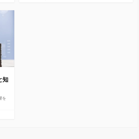
テ
ゴ
リ
ー
と知
響を