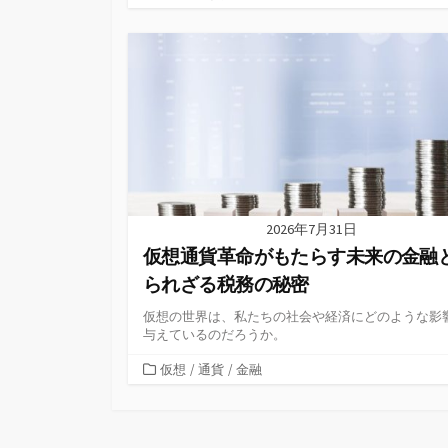
テ
ゴ
リ
ー
2026年7月31日
仮想通貨革命がもたらす未来の金融
られざる税務の秘密
仮想の世界は、私たちの社会や経済にどのような影
与えているのだろうか。
カ
仮想
/
通貨
/
金融
テ
ゴ
リ