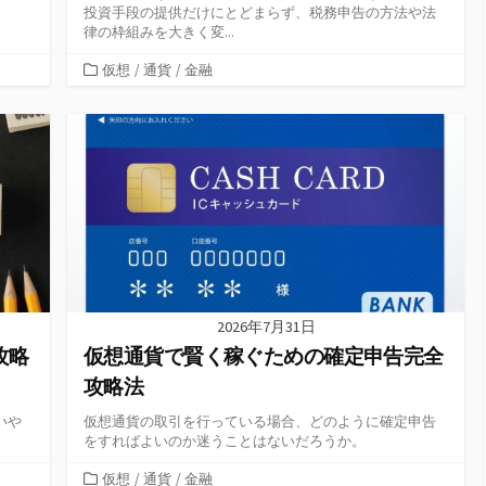
投資手段の提供だけにとどまらず、税務申告の方法や法
律の枠組みを大きく変...
カ
仮想
/
通貨
/
金融
テ
ゴ
リ
ー
2026年7月31日
攻略
仮想通貨で賢く稼ぐための確定申告完全
攻略法
いや
仮想通貨の取引を行っている場合、どのように確定申告
をすればよいのか迷うことはないだろうか。
カ
仮想
/
通貨
/
金融