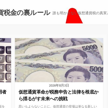
貨税金の裏ルール
誰も明かさない仮想通貨税の真実
2026年8月3日
用者
仮想通貨革命が税務申告と法律を根底か
ら揺るがす未来への挑戦
面を
思いもよらないことに、仮想通貨の登場は単なる新しい