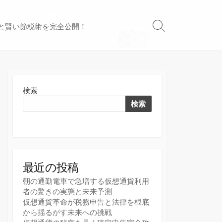
と賢い節税術を完全公開！
検
索
切
り
替
え
検索
検索
最近の投稿
朝の通勤電車で急増する仮想通貨利用
者の驚きの実態と未来予測
仮想通貨革命が税務申告と法律を根底
から揺るがす未来への挑戦