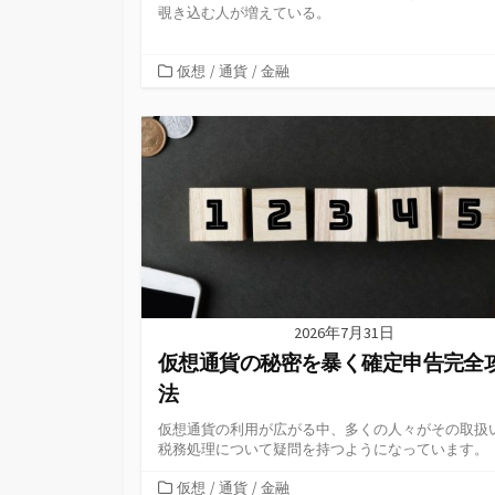
覗き込む人が増えている。
カ
仮想
/
通貨
/
金融
テ
ゴ
リ
ー
2026年7月31日
仮想通貨の秘密を暴く確定申告完全
法
仮想通貨の利用が広がる中、多くの人々がその取扱
税務処理について疑問を持つようになっています。
カ
仮想
/
通貨
/
金融