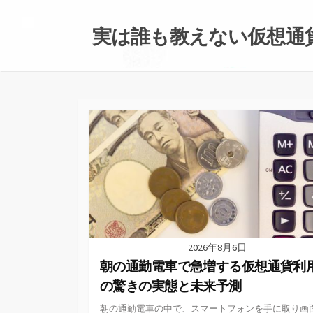
コ
ン
実は誰も教えない仮想通
テ
ン
ツ
へ
ス
キ
ッ
プ
2026年8月6日
朝の通勤電車で急増する仮想通貨利
の驚きの実態と未来予測
朝の通勤電車の中で、スマートフォンを手に取り画